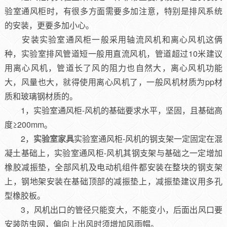
验室通风柜时，有很多方面需要多加注意，特别是排风系统
的安装，更要多加小心。
安装实验室通风柜一般采用轴流风机和离心风机这俩
种，实验室排风管道短一般用直流风机，管道超过10米建议
用离心风机，管道长了风的阻力也自然大，离心风机功能
大，风量也大，就得使用离心风机了，一般风机材质为pp材
质和玻璃钢材质的。
1，实验室通风柜-风机的基础要求水平，坚固，且基础高
度≥200mm。
2，
实验室家具
实验室通风柜-风机的钢支架一定固定在混
凝土基础上，实验室通风柜-风机其钢支架与基础之一定增加
橡胶减振垫，全部风机及电动机组件都安装在整块的钢支架
上，钢地架安装在基础顶部的减振垫上，减振垫建议用多孔
型橡胶板。
3，风机出口的管径只能变大，不能变小，后面出风口要
安装防虫网，偏向上出风时须增加风雨帽。