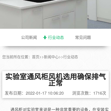
公司新闻
行业动态
常见问题
您当前所在位置：
首页
>>
新闻中心
>>
行业动态
实验室通风柜风机选用确保排气
正常
发布日期：2022-01-17 10:06:20 浏览次数：1716次
通风柜对实验室来说是一种非常重要的设备，在安装实